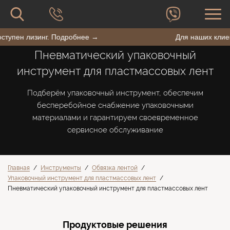
форму
сайту
поиска
Поиск
по
BestPack
 доступен лизинг. Подробнее →
Для наших кл
сайту
Пневматический упаковочный
инструмент для пластмассовых лент
Подберём упаковочный инструмент, обеспечим
бесперебойное снабжение упаковочными
материалами и гарантируем своевременное
сервисное обслуживание
Главная
/
Инструменты
/
Обвязка лентой
/
Упаковочный инструмент для пластмассовых лент
/
Пневматический упаковочный инструмент для пластмассовых лент
Продуктовые решения