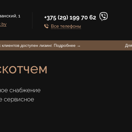
занский, 1
+375 (29) 199 70 62
.by
Все телефоны
Для наших клиентов доступен лизинг. Подробнее →
скотчем
ное снабжение
е сервисное