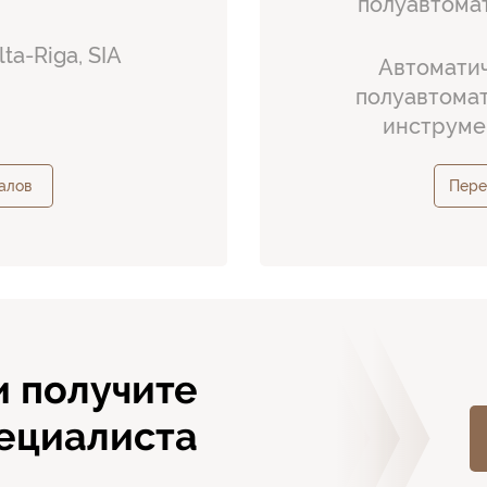
полуавтома
lta-Riga, SIA
Автоматич
полуавтомат
инструме
алов
Пере
и получите
ециалиста