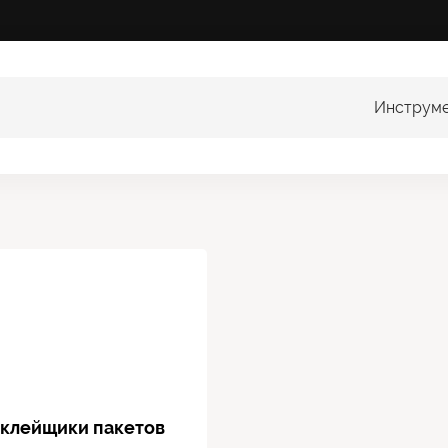
Выбрать
Инструм
категорию
аклейщики пакетов