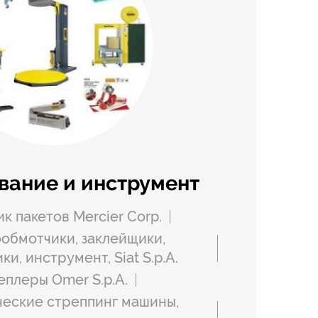
вание и инструмент
к пакетов Mercier Corp.
обмотчики, заклейщики,
и, инструмент, Siat S.p.A.
еплеры Omer S.p.A.
еские стреппинг машины,