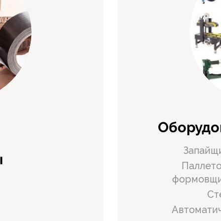
Оборудо
Запайщи
ы
Паллето
формовщик
Ст
Автоматич