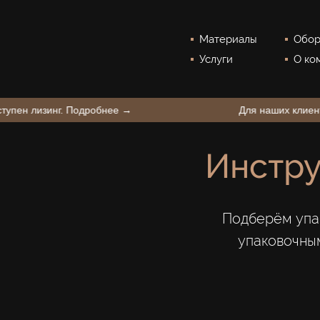
Материалы
Обор
Услуги
О ко
BestPack
ентов доступен лизинг. Подробнее →
Для на
Инстру
Подберём упа
упаковочны