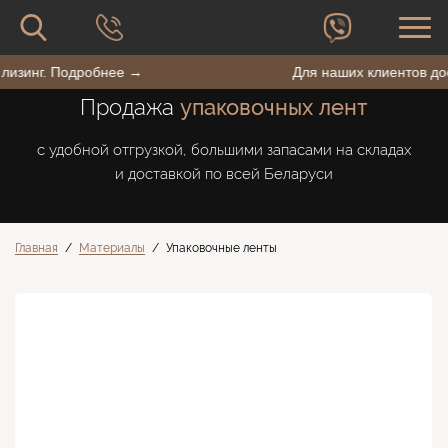
форму
сайту
поиска
Поиск
по
BestPack
пен лизинг. Подробнее →
Для наших клиентов
сайту
Продажа
упаковочных лент
с удобной отгрузкой, большими запасами на складах
и доставкой по всей Беларуси
Главная
/
Материалы
/
Упаковочные ленты