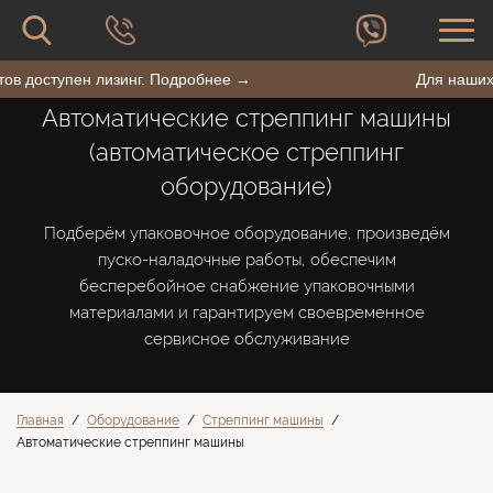
форму
сайту
поиска
Поиск
по
BestPack
лиентов доступен лизинг. Подробнее →
Для н
сайту
Автоматические стреппинг машины
(автоматическое стреппинг
оборудование)
Подберём упаковочное оборудование, произведём
пуско-наладочные работы, обеспечим
бесперебойное снабжение упаковочными
материалами и гарантируем своевременное
сервисное обслуживание
Главная
/
Оборудование
/
Стреппинг машины
/
Автоматические стреппинг машины