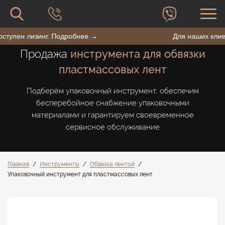
форму
сайту
поиска
Поиск
по
BestPack
в доступен лизинг. Подробнее →
Для наших к
сайту
Продажа
инструмента для обвязки
пластмассовых лент
Подберём упаковочный инструмент, обеспечим
бесперебойное снабжение упаковочными
материалами и гарантируем своевременное
сервисное обслуживание
Главная
/
Инструменты
/
Обвязка лентой
/
Упаковочный инструмент для пластмассовых лент