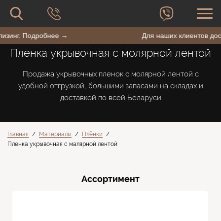
форму
сайту
поиска
Поиск
по
BestPack
ен лизинг. Подробнее →
Для наших клиентов 
сайту
Пленка укрывочная с молярной лентой
Продажа укрывочных пленок с молярной лентой с
удобной отгрузкой, большими запасами на складах и
доставкой по всей Беларуси
Главная
/
Материалы
/
Плёнки
/
Пленка укрывочная с малярной лентой
Ассортимент