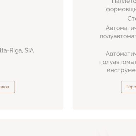
Паллето
формовщик
Ст
Автоматич
полуавтома
lta-Riga, SIA
Автоматич
полуавтомат
инструме
алов
Пере