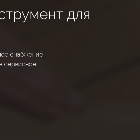
струмент для
т
ное снабжение
е сервисное