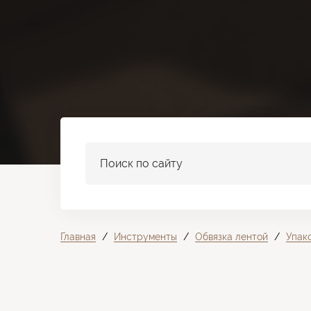
Поиск
Поиск по сайту
по
сайту
Главная
/
Инструменты
/
Обвязка лентой
/
Упак