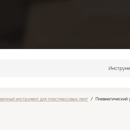
Выбрать
Инструм
категорию
овочный инструмент для пластмассовых лент
/
Пневматический 