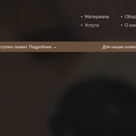
Материалы
Обор
Услуги
О ко
BestPack
лиентов доступен лизинг. Подробнее →
Для 