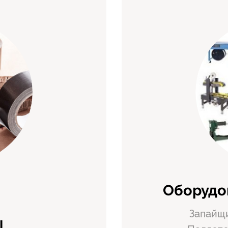
Оборудо
Запайщи
ы