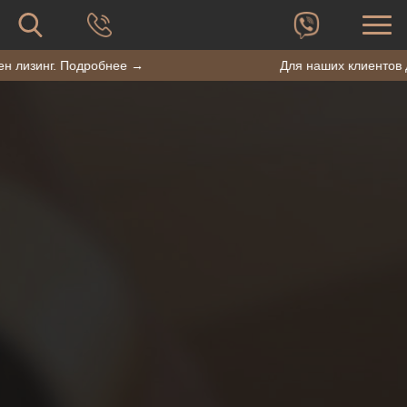
форму
сайту
поиска
Поиск
по
BestPack
оступен лизинг. Подробнее →
Для наших клие
сайту